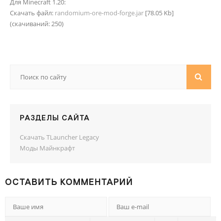
Для Minecraft 1.20:
Скачать файл:
randomium-ore-mod-forge.jar
[78.05 Kb]
(cкачиваний: 250)
РАЗДЕЛЫ САЙТА
Скачать TLauncher Legacy
Моды Майнкрафт
ОСТАВИТЬ КОММЕНТАРИЙ