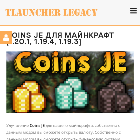
COINS JE ДЛЯ МАЙНКРАФТ
[1.20.1, 1.19.4, 1.19.3]
Улучшение
Coins JE
для вашего майнкрафта, собственно с
данным модом вы сможете открыть валюту. Собственно с
данным модом вы сможете открыть финансовую систему,