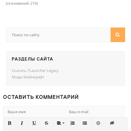
(cкачиваний: 219)
РАЗДЕЛЫ САЙТА
Скачать TLauncher Legacy
Моды Майнкрафт
ОСТАВИТЬ КОММЕНТАРИЙ
ПОЛУЖИРНЫЙ
КУРСИВ
ПОДЧЕРКНУТЫЙ
ЗАЧЕРКНУТЫЙ
ВЫРАВНИВАНИЕ
НУМЕРОВАННЫЙ СПИСОК
МАРКИРОВАННЫЙ СП
ВСТАВИТЬ СМА
ВСТАВКА 