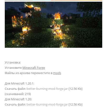
Установка:
Установите
Minecraft Forge
Файлы из архива переместите в
mods
Для Minecraft 1.20.1:
Скачать файл:
better-burning-mod-forge.jar
[12.56 Kb]
(cкачиваний: 219)
Для Minecraft 1.20:
Скачать файл:
better-burning-mod-forge.jar
[12.56 Kb]