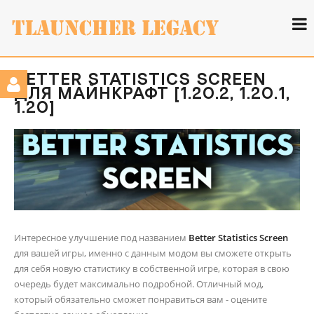
BETTER STATISTICS SCREEN
ДЛЯ МАЙНКРАФТ [1.20.2, 1.20.1,
1.20]
Интересное улучшение под названием
Better Statistics Screen
для вашей игры, именно с данным модом вы сможете открыть
для себя новую статистику в собственной игре, которая в свою
очередь будет максимально подробной. Отличный мод,
который обязательно сможет понравиться вам - оцените