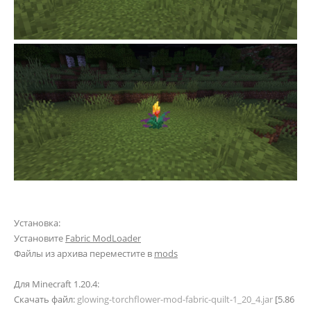
Установка:
Установите
Fabric ModLoader
Файлы из архива переместите в
mods
Для Minecraft 1.20.4:
Скачать файл:
glowing-torchflower-mod-fabric-quilt-1_20_4.jar
[5.86