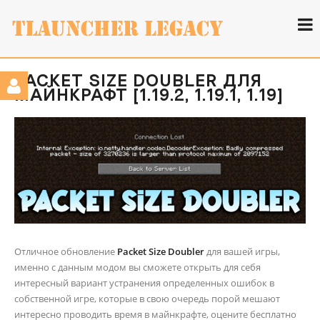
PACKET SIZE DOUBLER ДЛЯ
МАЙНКРАФТ [1.19.2, 1.19.1, 1.19]
Отличное обновление
Packet Size Doubler
для вашей игры,
именно с данным модом вы сможете открыть для себя
интересный вариант устранения определенных ошибок в
собственной игре, которые в свою очередь порой мешают
интересно проводить время в майнкрафте, оцените бесплатно