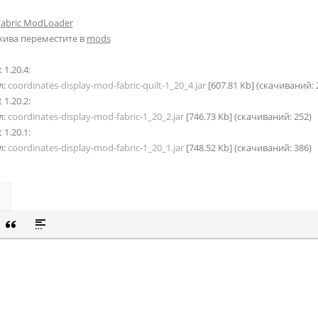
Fabric ModLoader
хива переместите в
mods
 1.20.4:
л:
coordinates-display-mod-fabric-quilt-1_20_4.jar
[607.81 Kb] (cкачиваний: 
 1.20.2:
л:
coordinates-display-mod-fabric-1_20_2.jar
[746.73 Kb] (cкачиваний: 252)
 1.20.1:
л:
coordinates-display-mod-fabric-1_20_1.jar
[748.52 Kb] (cкачиваний: 386)
СОК
Й СПИСОК
 СМАЙЛИК
ВКА СКРЫТОГО ТЕКСТА
ВСТАВКА ЦИТАТЫ
ВСТАВКА СПОЙЛЕРА