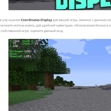
ое улучшение
Coordinates Display
для вашей игры, именно с данным м
сможете использовать для удобной навигации. обозначения биома в со
 собственной игре, оцените данный мод.