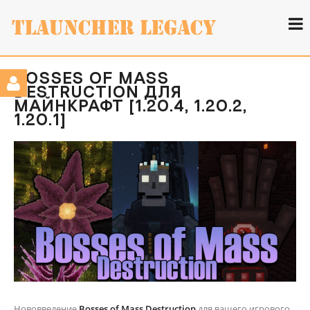
BOSSES OF MASS
DESTRUCTION ДЛЯ
МАЙНКРАФТ [1.20.4, 1.20.2,
1.20.1]
Нововведение
Bosses of Mass Destruction
для вашего игрового