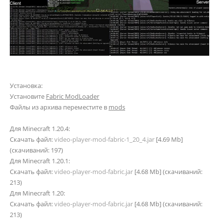
Установка:
Установите
Fabric ModLoader
Файлы из архива переместите в
mods
Для Minecraft 1.20.4:
Скачать файл:
video-player-mod-fabric-1_20_4.jar
[4.69 Mb]
(cкачиваний: 197)
Для Minecraft 1.20.1:
Скачать файл:
video-player-mod-fabric.jar
[4.68 Mb] (cкачиваний:
213)
Для Minecraft 1.20:
Скачать файл:
video-player-mod-fabric.jar
[4.68 Mb] (cкачиваний:
213)