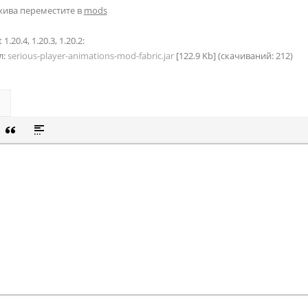
хива переместите в
mods
1.20.4, 1.20.3, 1.20.2:
л:
serious-player-animations-mod-fabric.jar
[122.9 Kb] (cкачиваний: 212)
СОК
Й СПИСОК
 СМАЙЛИК
ВКА СКРЫТОГО ТЕКСТА
ВСТАВКА ЦИТАТЫ
ВСТАВКА СПОЙЛЕРА