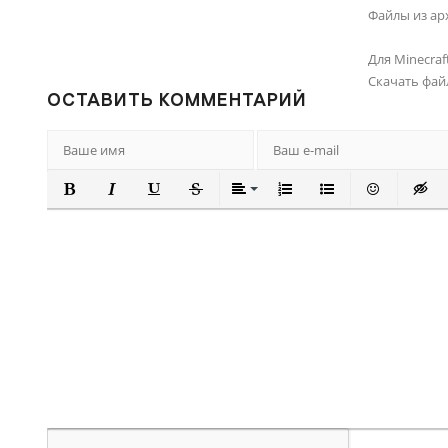
Файлы из ар
Для Minecraft 
Скачать фай
ОСТАВИТЬ КОММЕНТАРИЙ
ПОЛУЖИРНЫЙ
КУРСИВ
ПОДЧЕРКНУТЫЙ
ЗАЧЕРКНУТЫЙ
ВЫРАВНИВАНИЕ
НУМЕРОВАННЫЙ СПИ
МАРКИРОВАННЫ
ВСТАВИТЬ
ВСТА