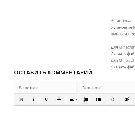
Установка:
Установите
M
Файлы из ар
Для Minecraft
Скачать фай
Для Minecraft
Скачать фай
ОСТАВИТЬ КОММЕНТАРИЙ
ПОЛУЖИРНЫЙ
КУРСИВ
ПОДЧЕРКНУТЫЙ
ЗАЧЕРКНУТЫЙ
ВЫРАВНИВАНИЕ
НУМЕРОВАННЫЙ СПИ
МАРКИРОВАННЫ
ВСТАВИТЬ
ВСТА