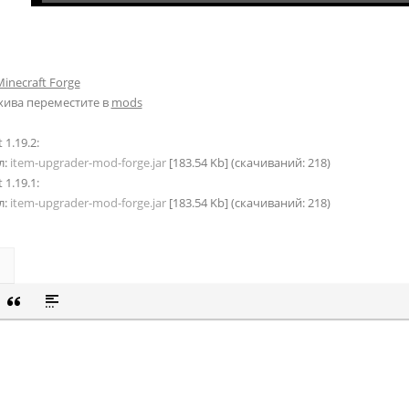
inecraft Forge
хива переместите в
mods
 1.19.2:
л:
item-upgrader-mod-forge.jar
[183.54 Kb] (cкачиваний: 218)
 1.19.1:
л:
item-upgrader-mod-forge.jar
[183.54 Kb] (cкачиваний: 218)
СОК
Й СПИСОК
 СМАЙЛИК
ВКА СКРЫТОГО ТЕКСТА
ВСТАВКА ЦИТАТЫ
ВСТАВКА СПОЙЛЕРА