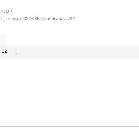
 1.18.2:
л:
jemmy.jar
[32.43 Kb] (cкачиваний: 287)
СОК
Й СПИСОК
 СМАЙЛИК
ВКА СКРЫТОГО ТЕКСТА
ВСТАВКА ЦИТАТЫ
ВСТАВКА СПОЙЛЕРА