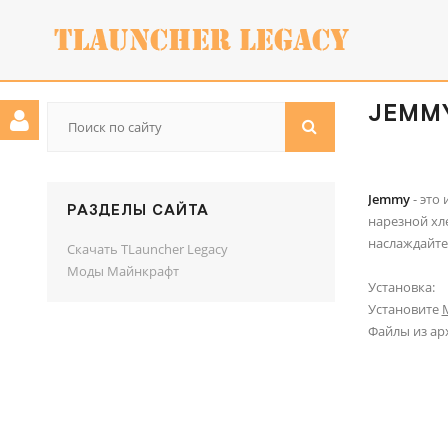
JEMMY
Jemmy
- это
РАЗДЕЛЫ САЙТА
нарезной хл
наслаждайте
Скачать TLauncher Legacy
Моды Майнкрафт
Установка:
Установите
M
Файлы из ар