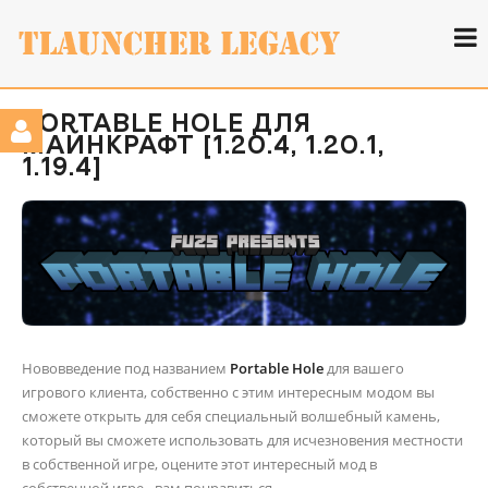
PORTABLE HOLE ДЛЯ
МАЙНКРАФТ [1.20.4, 1.20.1,
1.19.4]
Нововведение под названием
Portable Hole
для вашего
игрового клиента, собственно с этим интересным модом вы
сможете открыть для себя специальный волшебный камень,
который вы сможете использовать для исчезновения местности
в собственной игре, оцените этот интересный мод в
собственной игре - вам понравиться.