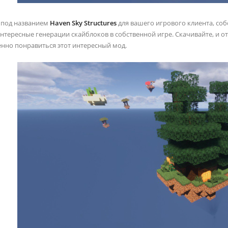
 под названием
Haven Sky Structures
для вашего игрового клиента, со
нтересные генерации скайблоков в собственной игре. Скачивайте, и от
нно понравиться этот интересный мод.