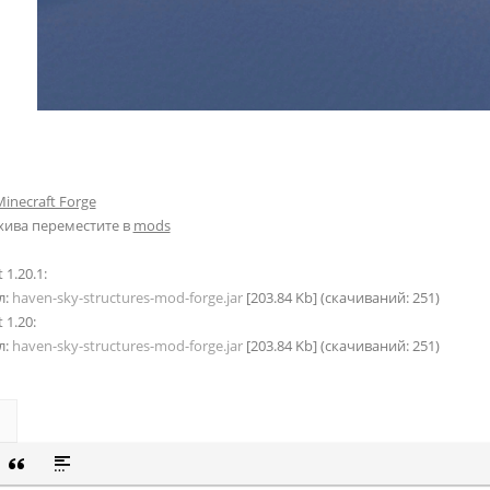
inecraft Forge
хива переместите в
mods
 1.20.1:
л:
haven-sky-structures-mod-forge.jar
[203.84 Kb] (cкачиваний: 251)
 1.20:
л:
haven-sky-structures-mod-forge.jar
[203.84 Kb] (cкачиваний: 251)