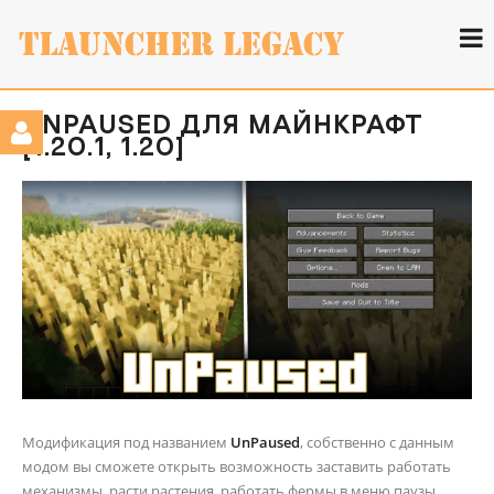
UNPAUSED ДЛЯ МАЙНКРАФТ
[1.20.1, 1.20]
Модификация под названием
UnPaused
, собственно с данным
модом вы сможете открыть возможность заставить работать
механизмы, расти растения, работать фермы в меню паузы