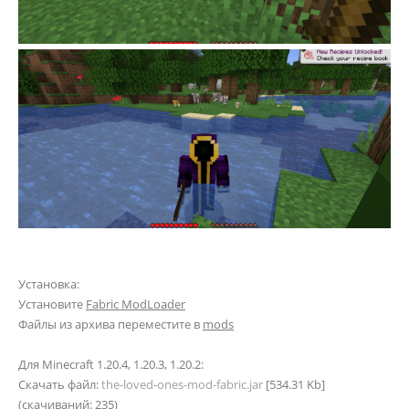
Установка:
Установите
Fabric ModLoader
Файлы из архива переместите в
mods
Для Minecraft 1.20.4, 1.20.3, 1.20.2:
Скачать файл:
the-loved-ones-mod-fabric.jar
[534.31 Kb]
(cкачиваний: 235)