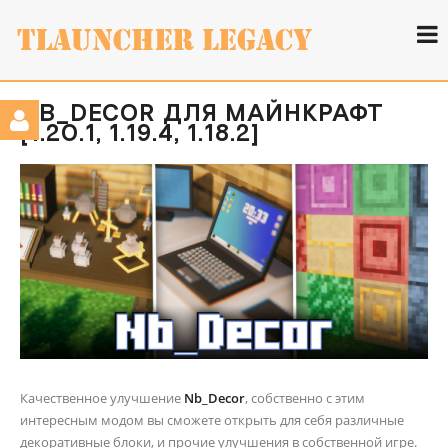
NB_DECOR ДЛЯ МАЙНКРАФТ
[1.20.1, 1.19.4, 1.18.2]
Качественное улучшение
Nb_Decor
, собственно с этим
интересным модом вы сможете открыть для себя различные
декоративные блоки, и прочие улучшения в собственной игре.