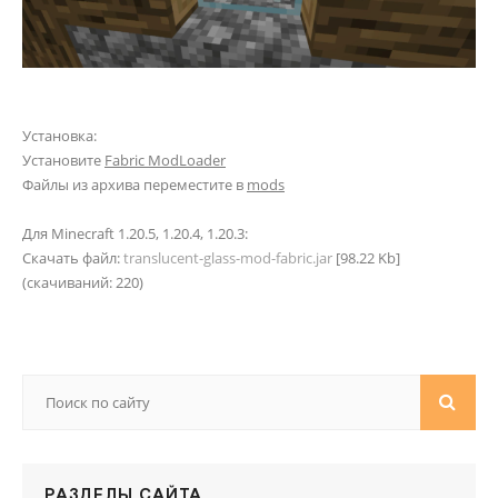
Установка:
Установите
Fabric ModLoader
Файлы из архива переместите в
mods
Для Minecraft 1.20.5, 1.20.4, 1.20.3:
Скачать файл:
translucent-glass-mod-fabric.jar
[98.22 Kb]
(cкачиваний: 220)
РАЗДЕЛЫ САЙТА