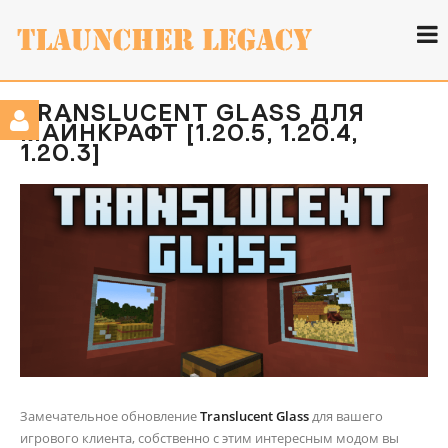
TRANSLUCENT GLASS ДЛЯ
МАЙНКРАФТ [1.20.5, 1.20.4,
1.20.3]
Замечательное обновление
Translucent Glass
для вашего
игрового клиента, собственно с этим интересным модом вы