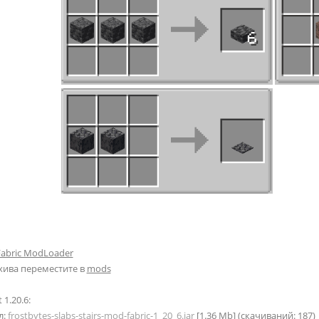
Fabric ModLoader
хива переместите в
mods
 1.20.6:
л:
frostbytes-slabs-stairs-mod-fabric-1_20_6.jar
[1.36 Mb] (cкачиваний: 187)