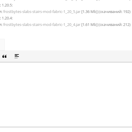
 1.20.5:
л:
frostbytes-slabs-stairs-mod-fabric-1_20_5.jar
[1.36 Mb] (cкачиваний: 192)
 1.20.4:
л:
frostbytes-slabs-stairs-mod-fabric-1_20_4.jar
[1.61 Mb] (cкачиваний: 212)
СОК
Й СПИСОК
 СМАЙЛИК
ВКА СКРЫТОГО ТЕКСТА
ВСТАВКА ЦИТАТЫ
ВСТАВКА СПОЙЛЕРА