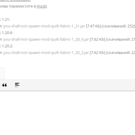
хива переместите в
mods
 1.21:
л:
you-shall-not-spawn-mod-quilt-fabric-1_21.jar
[7.47 Kb] (cкачиваний: 252
 1.20.6:
л:
you-shall-not-spawn-mod-quilt-fabric-1_20_6.jar
[7.62 Kb] (cкачиваний: 2
 1.20.2:
л:
you-shall-not-spawn-mod-quilt-fabric-1_20_2.jar
[7.62 Kb] (cкачиваний: 2
СОК
Й СПИСОК
 СМАЙЛИК
ВКА СКРЫТОГО ТЕКСТА
ВСТАВКА ЦИТАТЫ
ВСТАВКА СПОЙЛЕРА