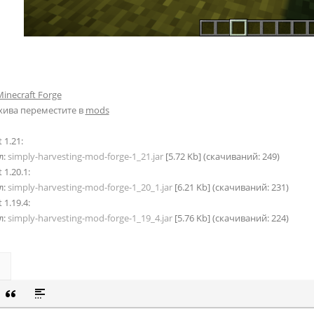
inecraft Forge
хива переместите в
mods
 1.21:
л:
simply-harvesting-mod-forge-1_21.jar
[5.72 Kb] (cкачиваний: 249)
 1.20.1:
л:
simply-harvesting-mod-forge-1_20_1.jar
[6.21 Kb] (cкачиваний: 231)
 1.19.4:
л:
simply-harvesting-mod-forge-1_19_4.jar
[5.76 Kb] (cкачиваний: 224)
СОК
Й СПИСОК
 СМАЙЛИК
ВКА СКРЫТОГО ТЕКСТА
ВСТАВКА ЦИТАТЫ
ВСТАВКА СПОЙЛЕРА