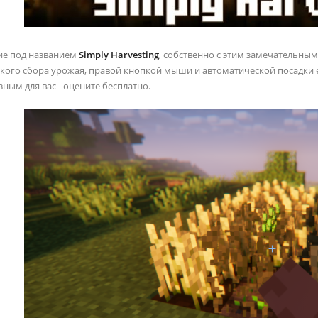
ие под названием
Simply Harvesting
, собственно с этим замечательны
кого сбора урожая, правой кнопкой мыши и автоматической посадки е
ным для вас - оцените бесплатно.