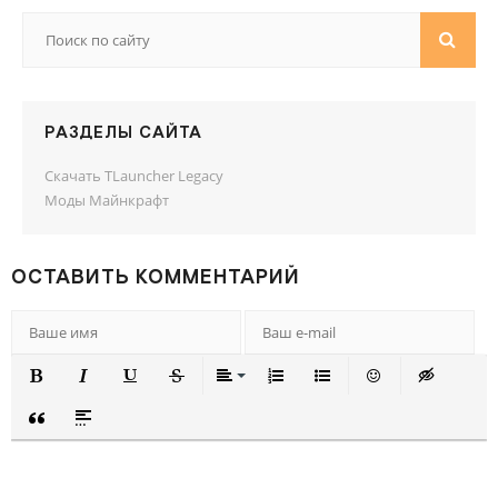
РАЗДЕЛЫ САЙТА
Скачать TLauncher Legacy
Моды Майнкрафт
ОСТАВИТЬ КОММЕНТАРИЙ
ПОЛУЖИРНЫЙ
КУРСИВ
ПОДЧЕРКНУТЫЙ
ЗАЧЕРКНУТЫЙ
ВЫРАВНИВАНИЕ
НУМЕРОВАННЫЙ СПИСОК
МАРКИРОВАННЫЙ СП
ВСТАВИТЬ СМА
ВСТАВКА 
ВСТАВКА ЦИТАТЫ
ВСТАВКА СПОЙЛЕРА