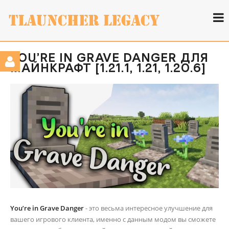
YOU’RE IN GRAVE DANGER ДЛЯ
МАЙНКРАФТ [1.21.1, 1.21, 1.20.6]
You’re in Grave Danger
- это весьма интересное улучшение для
вашего игрового клиента, именно с данным модом вы сможете