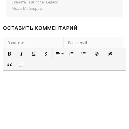
Скачать TLauncher Legacy
Моды Майнкрафт
ОСТАВИТЬ КОММЕНТАРИЙ
ПОЛУЖИРНЫЙ
КУРСИВ
ПОДЧЕРКНУТЫЙ
ЗАЧЕРКНУТЫЙ
ВЫРАВНИВАНИЕ
НУМЕРОВАННЫЙ СПИСОК
МАРКИРОВАННЫЙ СП
ВСТАВИТЬ СМА
ВСТАВКА 
ВСТАВКА ЦИТАТЫ
ВСТАВКА СПОЙЛЕРА
0