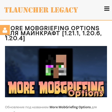
MORE MOBGRIEFING OPTIONS
ДЛЯ МАЙНКРАФТ [1.21.1, 1.20.6,
1.20.4]
Обновление под названием
More MobGriefing Options
для