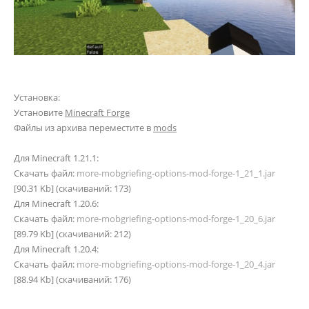
Установка:
Установите
Minecraft Forge
Файлы из архива переместите в
mods
Для Minecraft 1.21.1:
Скачать файл:
more-mobgriefing-options-mod-forge-1_21_1.jar
[90.31 Kb] (cкачиваний: 173)
Для Minecraft 1.20.6:
Скачать файл:
more-mobgriefing-options-mod-forge-1_20_6.jar
[89.79 Kb] (cкачиваний: 212)
Для Minecraft 1.20.4:
Скачать файл:
more-mobgriefing-options-mod-forge-1_20_4.jar
[88.94 Kb] (cкачиваний: 176)