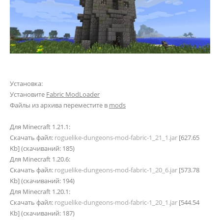
Установка:
Установите
Fabric ModLoader
Файлы из архива переместите в
mods
Для Minecraft 1.21.1:
Скачать файл:
roguelike-dungeons-mod-fabric-1_21_1.jar
[627.65
Kb] (cкачиваний: 185)
Для Minecraft 1.20.6:
Скачать файл:
roguelike-dungeons-mod-fabric-1_20_6.jar
[573.78
Kb] (cкачиваний: 194)
Для Minecraft 1.20.1:
Скачать файл:
roguelike-dungeons-mod-fabric-1_20_1.jar
[544.54
Kb] (cкачиваний: 187)