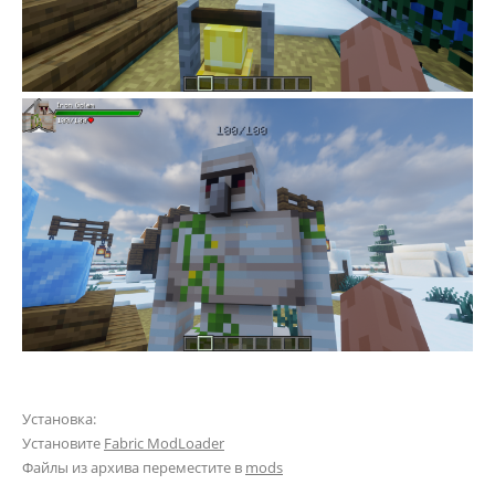
Установка:
Установите
Fabric ModLoader
Файлы из архива переместите в
mods