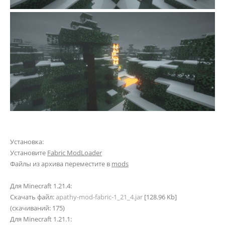
Установка:
Установите
Fabric ModLoader
Файлы из архива переместите в
mods
Для Minecraft 1.21.4:
Скачать файл:
apathy-mod-fabric-1_21_4.jar
[128.96 Kb]
(cкачиваний: 175)
Для Minecraft 1.21.1: