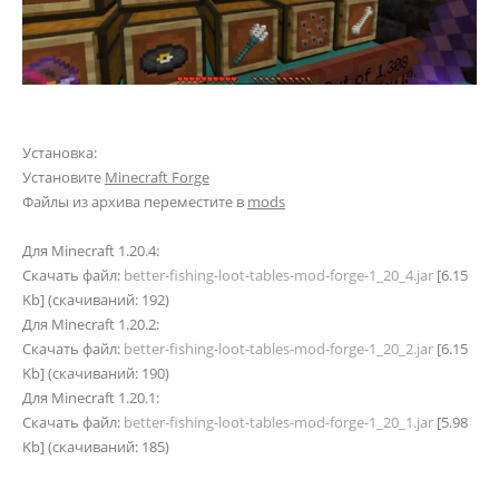
Установка:
Установите
Minecraft Forge
Файлы из архива переместите в
mods
Для Minecraft 1.20.4:
Скачать файл:
better-fishing-loot-tables-mod-forge-1_20_4.jar
[6.15
Kb] (cкачиваний: 192)
Для Minecraft 1.20.2:
Скачать файл:
better-fishing-loot-tables-mod-forge-1_20_2.jar
[6.15
Kb] (cкачиваний: 190)
Для Minecraft 1.20.1:
Скачать файл:
better-fishing-loot-tables-mod-forge-1_20_1.jar
[5.98
Kb] (cкачиваний: 185)