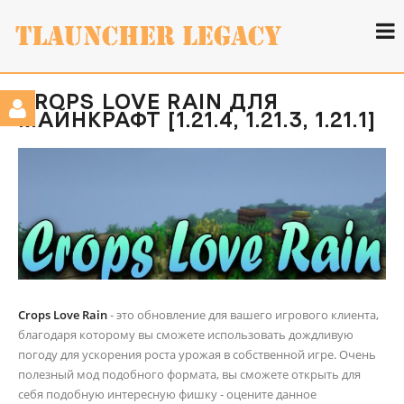
CROPS LOVE RAIN ДЛЯ
МАЙНКРАФТ [1.21.4, 1.21.3, 1.21.1]
Crops Love Rain
- это обновление для вашего игрового клиента,
благодаря которому вы сможете использовать дождливую
погоду для ускорения роста урожая в собственной игре. Очень
полезный мод подобного формата, вы сможете открыть для
себя подобную интересную фишку - оцените данное