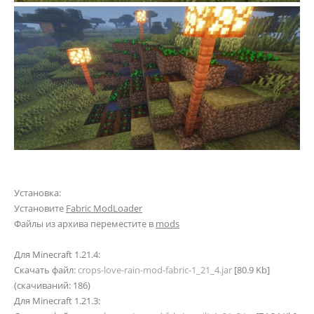
Установка:
Установите
Fabric ModLoader
Файлы из архива переместите в
mods
Для Minecraft 1.21.4:
Скачать файл:
crops-love-rain-mod-fabric-1_21_4.jar
[80.9 Kb]
(cкачиваний: 186)
Для Minecraft 1.21.3: