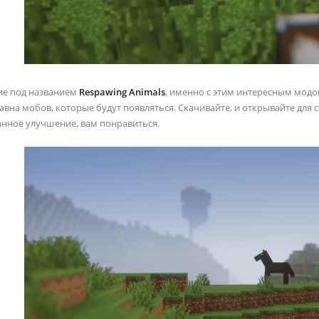
ие под названием
Respawing Animals
, именно с этим интересным модо
авна мобов, которые будут появляться. Скачивайте, и открывайте для 
анное улучшение, вам понравиться.