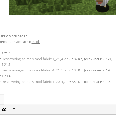
Fabric ModLoader
хива переместите в
mods
 1.21.4:
л:
respawning-animals-mod-fabric-1_21_4.jar
[67.82 Kb] (cкачиваний: 171)
 1.21.1:
л:
respawning-animals-mod-fabric-1_21_1.jar
[67.33 Kb] (cкачиваний: 195)
 1.20.4:
л:
respawning-animals-mod-fabric-1_20_4.jar
[67.52 Kb] (cкачиваний: 190)