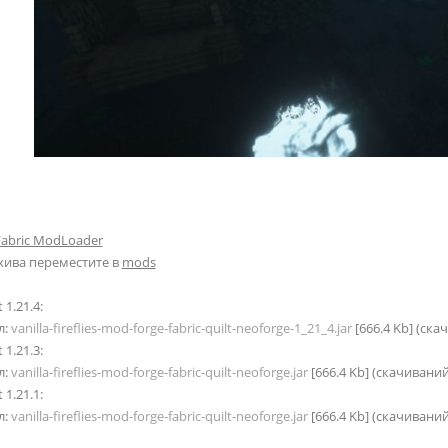
Fabric ModLoader
хива переместите в
mods
 1.21.4:
л:
vanilla-fireflies-mod-forge-fabric-quilt-neoforge-1_21_4.jar
[666.4 Kb] (cка
 1.21.3:
л:
vanilla-fireflies-mod-forge-fabric-quilt-neoforge.jar
[666.4 Kb] (cкачиваний
 1.21.1:
л:
vanilla-fireflies-mod-forge-fabric-quilt-neoforge.jar
[666.4 Kb] (cкачиваний