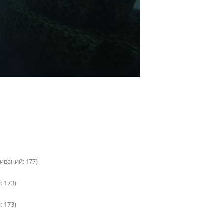
чиваний: 177)
: 173)
: 173)