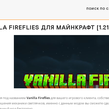
ПОИСК ПО 
A FIREFLIES ДЛЯ МАЙНКРАФТ [1.21.4, 
я под названием
Vanilla Fireflies
для вашего игрового клиента, собств
чшения механики светлячков, именно с данным модом вы сможете сдел
личный мод бесплатно.