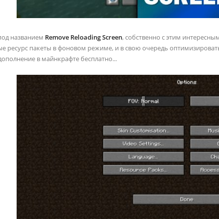
под названием
Remove Reloading Screen
, собственно с этим интересн
е ресурс пакеты в фоновом режиме, и в свою очередь оптимизировать 
дополнение в майнкрафте бесплатно...