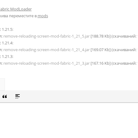
Fabric ModLoader
хива переместите в
mods
 1.21.5:
л:
remove-reloading-screen-mod-fabric-1_21_5.jar
[188.78 Kb] (cкачиваний:
 1.21.4:
л:
remove-reloading-screen-mod-fabric-1_21_4.jar
[169.07 Kb] (cкачиваний:
 1.21.3:
л:
remove-reloading-screen-mod-fabric-1_21_3.jar
[167.16 Kb] (cкачиваний: 
СОК
Й СПИСОК
 СМАЙЛИК
ВКА СКРЫТОГО ТЕКСТА
ВСТАВКА ЦИТАТЫ
ВСТАВКА СПОЙЛЕРА