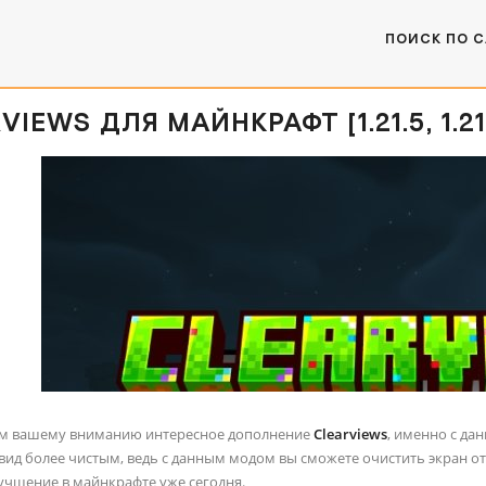
ПОИСК ПО 
IEWS ДЛЯ МАЙНКРАФТ [1.21.5, 1.21.4
ем вашему вниманию интересное дополнение
Clearviews
, именно с да
ид более чистым, ведь с данным модом вы сможете очистить экран от 
учшение в майнкрафте уже сегодня.