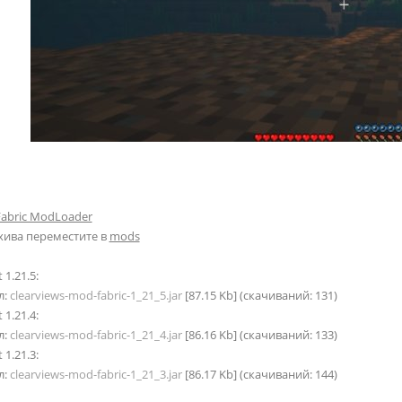
Fabric ModLoader
хива переместите в
mods
 1.21.5:
л:
clearviews-mod-fabric-1_21_5.jar
[87.15 Kb] (cкачиваний: 131)
 1.21.4:
л:
clearviews-mod-fabric-1_21_4.jar
[86.16 Kb] (cкачиваний: 133)
 1.21.3:
л:
clearviews-mod-fabric-1_21_3.jar
[86.17 Kb] (cкачиваний: 144)