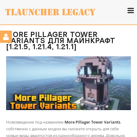
MORE PILLAGER TOWER
VARIANTS ДЛЯ МАЙНКРАФТ
[1.21.5, 1.21.4, 1.21.1]
Нововведение под названием
More Pillager Tower Variants
,
собственно с данным модом вы сможете открыть для себя
новые виды аванпостов из разнообразного дерева. Довольно