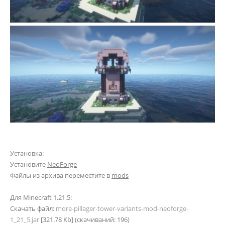
Установка:
Установите
NeoForge
Файлы из архива переместите в
mods
Для Minecraft 1.21.5:
Скачать файл:
more-pillager-tower-variants-mod-neoforge-
1_21_5.jar
[321.78 Kb] (cкачиваний: 196)