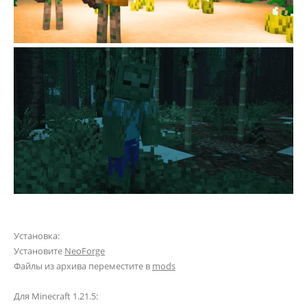
Установка:
Установите
NeoForge
Файлы из архива переместите в
mods
Для Minecraft 1.21.5: