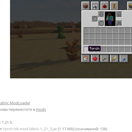
Fabric ModLoader
хива переместите в
mods
 1.21.5:
л:
torch-hit-mod-fabric-1_21_5.jar
[1.17 Mb] (cкачиваний: 156)