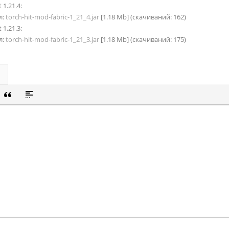
 1.21.4:
л:
torch-hit-mod-fabric-1_21_4.jar
[1.18 Mb] (cкачиваний: 162)
 1.21.3:
л:
torch-hit-mod-fabric-1_21_3.jar
[1.18 Mb] (cкачиваний: 175)
СОК
Й СПИСОК
 СМАЙЛИК
ВКА СКРЫТОГО ТЕКСТА
ВСТАВКА ЦИТАТЫ
ВСТАВКА СПОЙЛЕРА