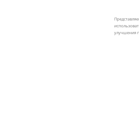
Представля
использоват
улучшения п