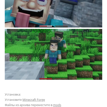
Установка:
Установите
Minecraft Forge
Файлы из архива переместите в
mods