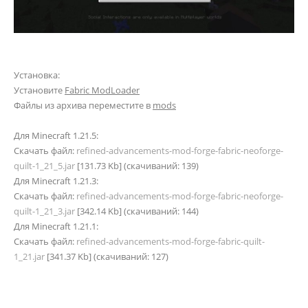
Установка:
Установите
Fabric ModLoader
Файлы из архива переместите в
mods
Для Minecraft 1.21.5:
Скачать файл:
refined-advancements-mod-forge-fabric-neoforge-
quilt-1_21_5.jar
[131.73 Kb] (cкачиваний: 139)
Для Minecraft 1.21.3:
Скачать файл:
refined-advancements-mod-forge-fabric-neoforge-
quilt-1_21_3.jar
[342.14 Kb] (cкачиваний: 144)
Для Minecraft 1.21.1:
Скачать файл:
refined-advancements-mod-forge-fabric-quilt-
1_21.jar
[341.37 Kb] (cкачиваний: 127)