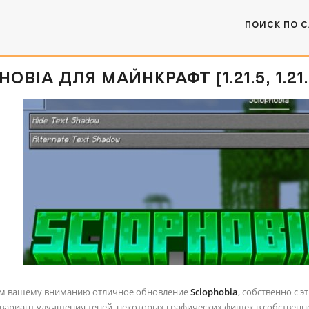
ПОИСК ПО 
OBIA ДЛЯ МАЙНКРАФТ [1.21.5, 1.21.4,
ем вашему вниманию отличное обновление
Sciophobia
, собственно с 
вариант улучшения теней, некоторых графических фишек в собственно