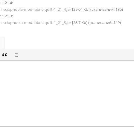
 1.21.4:
л:
sciophobia-mod-fabric-quilt-1_21_4.jar
[29.04 Kb] (cкачиваний: 135)
 1.21.3:
л:
sciophobia-mod-fabric-quilt-1_21_3.jar
[28.7 Kb] (cкачиваний: 149)
СОК
Й СПИСОК
 СМАЙЛИК
ВКА СКРЫТОГО ТЕКСТА
ВСТАВКА ЦИТАТЫ
ВСТАВКА СПОЙЛЕРА