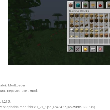
Fabric ModLoader
хива переместите в
mods
 1.21.5:
л:
sciophobia-mod-fabric-1_21_5.jar
[124.84 Kb] (cкачиваний: 149)