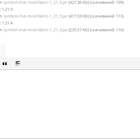
л:
symbol-chat-mod-fabric-1_21_6.jar
[427.36 Kb] (cкачиваний: 109)
 1.21.5:
л:
symbol-chat-mod-fabric-1_21_5.jar
[417.33 Kb] (cкачиваний: 113)
 1.21.4:
л:
symbol-chat-mod-fabric-1_21_4.jar
[235.57 Kb] (cкачиваний: 116)
СОК
Й СПИСОК
 СМАЙЛИК
ВКА СКРЫТОГО ТЕКСТА
ВСТАВКА ЦИТАТЫ
ВСТАВКА СПОЙЛЕРА