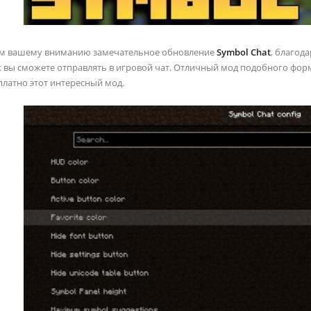
ем вашему вниманию замечательное обновление
Symbol Chat
, благод
х вы сможете отправлять в игровой чат. Отличный мод подобного форм
платно этот интересный мод.