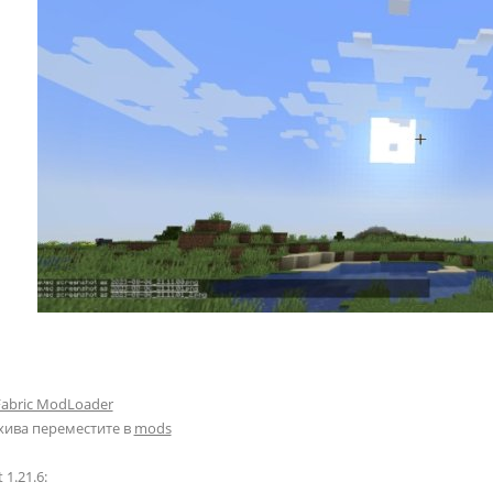
Fabric ModLoader
хива переместите в
mods
 1.21.6: