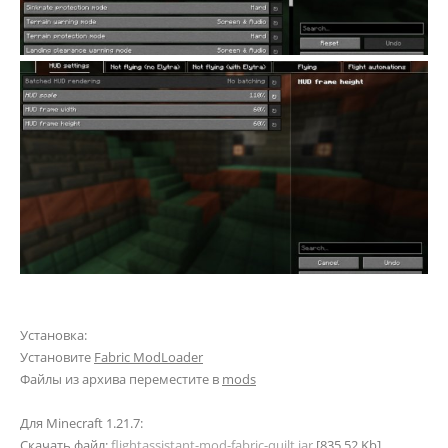
Установка:
Установите
Fabric ModLoader
Файлы из архива переместите в
mods
Для Minecraft 1.21.7:
Скачать файл:
flightassistant-mod-fabric-quilt.jar
[835.52 Kb]