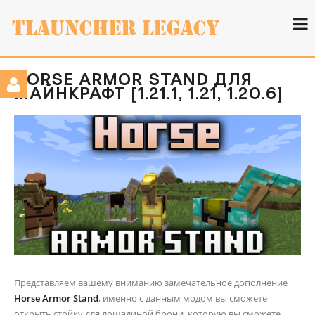
HORSE ARMOR STAND ДЛЯ
МАЙНКРАФТ [1.21.1, 1.21, 1.20.6]
Представляем вашему вниманию замечательное дополнение
Horse Armor Stand
, именно с данным модом вы сможете
открыть стойку для лошадиной брони, которую вы сможете