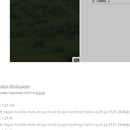
Fabric ModLoader
хива переместите в
mods
 1.21.10:
л:
vegan-hostile-mob-drops-mod-forge-neoforge-fabric-quilt.jar
[121.74 Kb]
 1.21.9:
л:
vegan-hostile-mob-drops-mod-forge-neoforge-fabric-quilt.jar
[121.74 Kb]