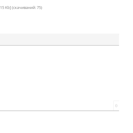
.15 Kb] (cкачиваний: 75)
0