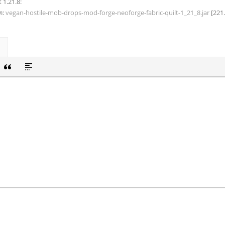
 1.21.8:
л:
vegan-hostile-mob-drops-mod-forge-neoforge-fabric-quilt-1_21_8.jar
[221
СОК
Й СПИСОК
 СМАЙЛИК
ВКА СКРЫТОГО ТЕКСТА
ВСТАВКА ЦИТАТЫ
ВСТАВКА СПОЙЛЕРА