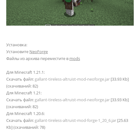
Установка:
Установите
NeoForge
Файлы из архива переместите в
mods
Для Minecraft 1.21.1:
Скачать файл:
gallant-tireless-altruist-mod-neoforge.jar
[33.93 Kb]
(cкачиваний: 82)
Для Minecraft 1.21:
Скачать файл:
gallant-tireless-altruist-mod-neoforge.jar
[33.93 Kb]
(cкачиваний: 82)
Для Minecraft 1.20.6:
Скачать файл:
gallant-tireless-altruist-mod-forge-1_20_6.jar
[25.63
Kb] (cкачиваний: 78)