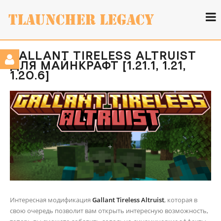
GALLANT TIRELESS ALTRUIST
ДЛЯ МАЙНКРАФТ [1.21.1, 1.21,
1.20.6]
Интересная модификация
Gallant Tireless Altruist
, которая в
свою очередь позволит вам открыть интересную возможность,