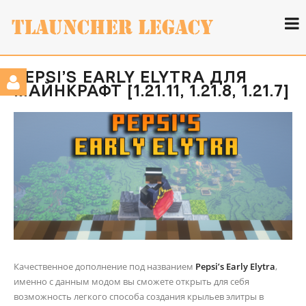
PEPSI’S EARLY ELYTRA ДЛЯ
МАЙНКРАФТ [1.21.11, 1.21.8, 1.21.7]
Качественное дополнение под названием
Pepsi’s Early Elytra
,
именно с данным модом вы сможете открыть для себя
возможность легкого способа создания крыльев элитры в