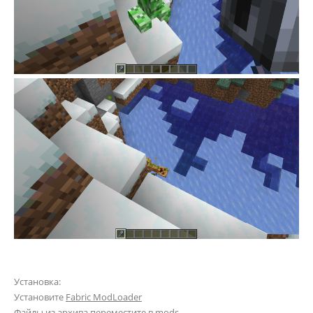
Установка:
Установите
Fabric ModLoader
Файлы из архива переместите в
mods