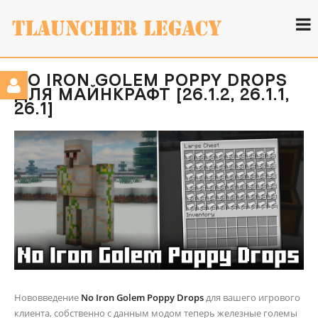
NO IRON GOLEM POPPY DROPS
ДЛЯ МАЙНКРАФТ [26.1.2, 26.1.1,
26.1]
Нововведение
No Iron Golem Poppy Drops
для вашего игрового
клиента, собственно с данным модом теперь железные големы