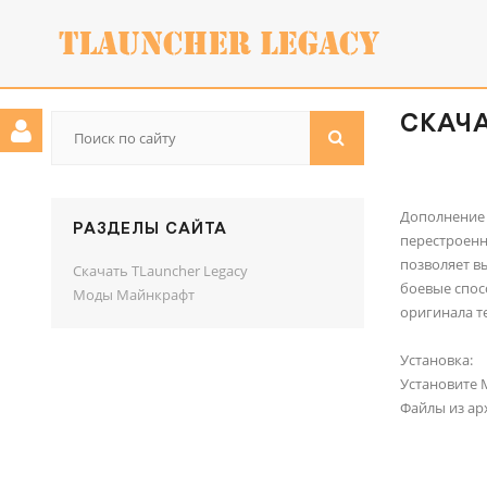
СКАЧА
Дополнение 
РАЗДЕЛЫ САЙТА
перестроенн
позволяет в
Скачать TLauncher Legacy
боевые спос
Моды Майнкрафт
оригинала те
Установка:
Установите M
Файлы из ар