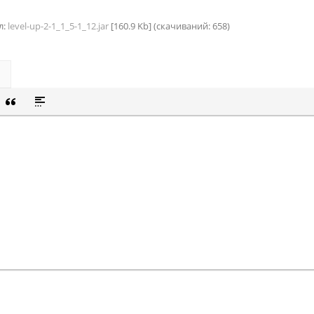
л:
level-up-2-1_1_5-1_12.jar
[160.9 Kb] (cкачиваний: 658)
СОК
Й СПИСОК
 СМАЙЛИК
ВКА СКРЫТОГО ТЕКСТА
ВСТАВКА ЦИТАТЫ
ВСТАВКА СПОЙЛЕРА