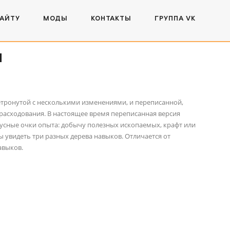
САЙТУ
МОДЫ
КОНТАКТЫ
ГРУППА VK
1
нетронутой с несколькими изменениями, и переписанной,
 расходования. В настоящее время переписанная версия
усные очки опыта: добычу полезных ископаемых, крафт или
 увидеть три разных дерева навыков. Отличается от
навыков.