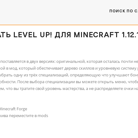
ПОИСК ПО 
ТЬ LEVEL UP! ДЛЯ MINECRAFT 1.12.
поставляется в двух версиях: оригинальной, которая осталась почти 
ой в мод, который обеспечивает дерево скиллов и уровневую систему
ыбрать одну из трёх специализаций, определяющую что улучшают бон
обности. После выбора специализации вы можете открыть меню, чтобы
м, что вы тратите свой уровень мастерства, а не распределяете очки 
inecraft Forge
хива переместите в mods