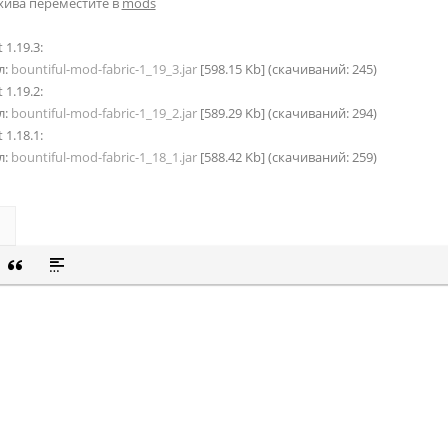
хива переместите в
mods
 1.19.3:
л:
bountiful-mod-fabric-1_19_3.jar
[598.15 Kb] (cкачиваний: 245)
 1.19.2:
л:
bountiful-mod-fabric-1_19_2.jar
[589.29 Kb] (cкачиваний: 294)
 1.18.1:
л:
bountiful-mod-fabric-1_18_1.jar
[588.42 Kb] (cкачиваний: 259)
СОК
Й СПИСОК
 СМАЙЛИК
ВКА СКРЫТОГО ТЕКСТА
ВСТАВКА ЦИТАТЫ
ВСТАВКА СПОЙЛЕРА